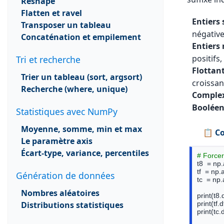
Reshape
Flatten et ravel
Entiers 
Transposer un tableau
négativ
Concaténation et empilement
Entiers
positifs
Tri et recherche
Flottan
Trier un tableau (sort, argsort)
croissan
Recherche (where, unique)
Comple
Boolée
Statistiques avec NumPy
Moyenne, somme, min et max
📋 Co
Le paramètre axis
Écart-type, variance, percentiles
# Forcer
t8  = np
tf  = np.
Génération de données
tc  = np
Nombres aléatoires
print(t8.
Distributions statistiques
print(tf.d
print(tc.