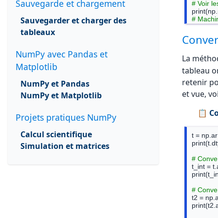
Sauvegarde et chargement
# Voir l
Sauvegarder et charger des
# Machin
# min = 
tableaux
Convert
# Voir la
print(np.
NumPy avec Pandas et
La méth
print(np.
Matplotlib
tableau o
retenir p
NumPy et Pandas
et vue, vo
NumPy et Matplotlib
📋 Co
Projets pratiques NumPy
Calcul scientifique
t = np.ar
print(t.d
Simulation et matrices
# Conver
t_int = t
print(t_in
# Conver
t2 = np.a
print(t2.