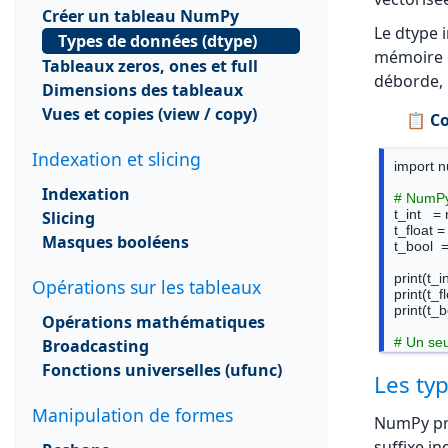
Créer un tableau NumPy
Le dtype i
Types de données (dtype)
mémoire c
Tableaux zeros, ones et full
déborde, 
Dimensions des tableaux
Vues et copies (view / copy)
📋 Co
Indexation et slicing
import n
Indexation
# NumPy
Slicing
t_int   = 
t_float =
Masques booléens
t_bool  =
print(t_i
Opérations sur les tableaux
print(t_f
print(t_b
Opérations mathématiques
Broadcasting
# Un seul
t_mixte =
Fonctions universelles (ufunc)
print(t_m
Les ty
Manipulation de formes
NumPy prop
suffixe i