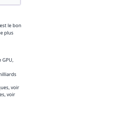
 est le bon
pe plus
e GPU,
illiards
ques, voir
es, voir