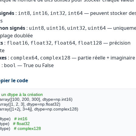
signés
:
,
,
,
— peuvent stocker des
int8
int16
int32
int64
es
 non signés
:
,
,
,
— uniqueme
uint8
uint16
uint32
uint64
, plage doublée
ts
:
,
,
,
— précision
float16
float32
float64
float128
te
xes
:
,
— partie réelle + imaginaire
complex64
complex128
n
:
— True ou False
bool
pier le code
 un dtype à la création
.array([100, 200, 300], dtype=np.int16)

array([1, 2, 3], dtype=np.float32)

.array([1+2j, 3+4j], dtype=np.complex128)

dtype)   
# int16
type)   
# float32
dtype)   
# complex128