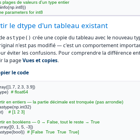
es plages de valeurs d'un type entier
e parameters for int8

-128, max = 127
ir le dtype d'un tableau existant
 précision d'un type flottant
finfo(np.float32).precision)  
# 6 chiffres significatifs
ode
crée une copie du tableau avec le nouveau ty
astype()
finfo(np.float64).precision)  
# 15 chiffres significatifs
riginal n'est pas modifié — c'est un comportement importa
our éviter les confusions. Pour comprendre la différence en
ir la page
Vues et copies
.
pier le code
ray([1.7, 2.3, 3.9])

type)  
# float64
tir en entiers — la partie décimale est tronquée (pas arrondie)
.astype(np.int32)

t)    
# [1 2 3]
tir en booléens — 0 → False, tout le reste → True
rray([0, 1, 5, -3])

astype(bool))  
# [False  True  True  True]