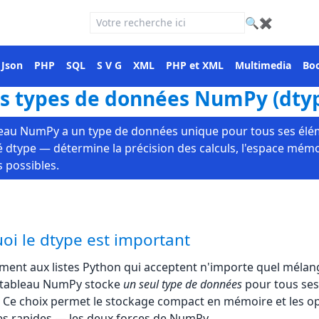
🔍
✖
Json
PHP
SQL
S V G
XML
PHP et XML
Multimedia
Boo
s types de données NumPy (dty
eau NumPy a un type de données unique pour tous ses élé
 dtype — détermine la précision des calculs, l'espace mémoi
s possibles.
oi le dtype est important
ment aux listes Python qui acceptent n'importe quel mélan
n tableau NumPy stocke
un seul type de données
pour tous ses
 Ce choix permet le stockage compact en mémoire et les o
es rapides — les deux forces de NumPy.