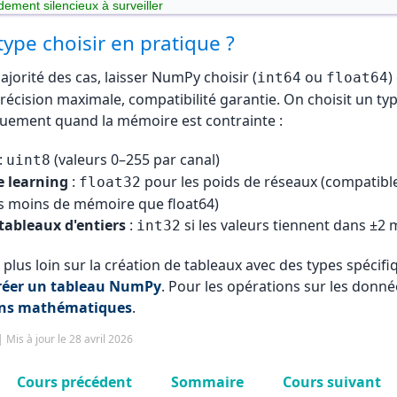
ement silencieux à surveiller
a de -128 à 127, donc 200 déborde !
type choisir en pratique ?
 
# [-56] ← résultat inattendu
ajorité des cas, laisser NumPy choisir (
ou
)
int64
float64
récision maximale, compatibilité garantie. On choisit un ty
quement quand la mémoire est contrainte :
:
(valeurs 0–255 par canal)
uint8
 learning
:
pour les poids de réseaux (compatibl
float32
s moins de mémoire que float64)
tableaux d'entiers
:
si les valeurs tiennent dans ±2 m
int32
 plus loin sur la création de tableaux avec des types spécifi
réer un tableau NumPy
. Pour les opérations sur les donné
ons mathématiques
.
 Mis à jour le 28 avril 2026
Cours précédent
Sommaire
Cours suivant