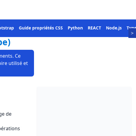
tstrap
Guide propriétés CSS
Python
REACT
Node.js
Type
>
pe)
ments. Ce
re utilisé et
ge de
pérations