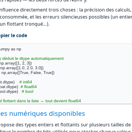
nfluence directement trois choses : la précision des calculs,
onsommée, et les erreurs silencieuses possibles (un entier
un flottant tronqué…).
pier le code
umpy as np

 déduit le dtype automatiquement
np.array([1, 2, 3])

 np.array([1.0, 2.0, 3.0])

 np.array([True, False, True])

nt.dtype)    
# int64
loat.dtype)  
# float64
ool.dtype)   
# bool
 flottant dans la liste → tout devient float64
 np.array([1, 2, 3.0])

ixte.dtype)  
# float64
pes numériques disponibles
ose des types entiers et flottants sur plusieurs tailles de 
ndique le nombre de bits utilisés pour stocker chaque valeur 