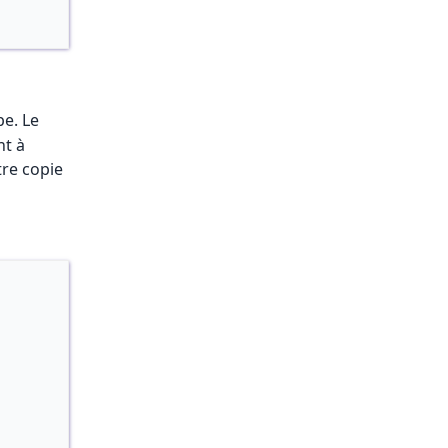
pe. Le
nt à
tre copie