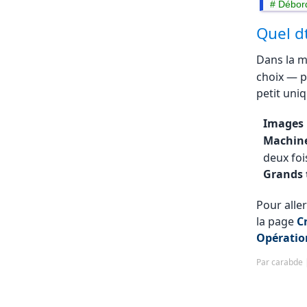
# Débord
# int8 v
Quel d
print(t3) 
Dans la m
choix — p
petit uni
Images
Machine
deux foi
Grands 
Pour aller
la page
C
Opérati
Par carabde |