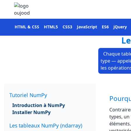
HTML & CSS
HTML5
CSS3
JavaScript
ES6
jQuery
Le
Chaque tabl
type — appelé
les opération
Tutoriel NumPy
Pourqu
Introduction à NumPy
Contraire
Installer NumPy
types, u
éléments.
Les tableaux NumPy (ndarray)
vectorisé