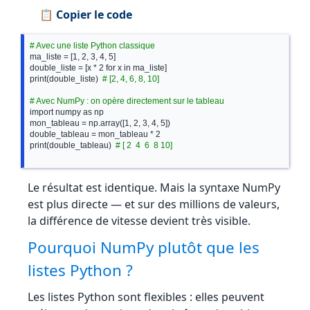
📋 Copier le code
# Avec une liste Python classique
ma_liste = [1, 2, 3, 4, 5]

double_liste = [x * 2 for x in ma_liste]

print(double_liste)  
# [2, 4, 6, 8, 10]
# Avec NumPy : on opère directement sur le tableau
import numpy as np

mon_tableau = np.array([1, 2, 3, 4, 5])

double_tableau = mon_tableau * 2

print(double_tableau)  
# [ 2  4  6  8 10]
Le résultat est identique. Mais la syntaxe NumPy
est plus directe — et sur des millions de valeurs,
la différence de vitesse devient très visible.
Pourquoi NumPy plutôt que les
listes Python ?
Les listes Python sont flexibles : elles peuvent