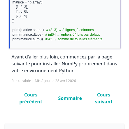
matrice = np.array([

    [1, 2, 3],

    [4, 5, 6],

    [7, 8, 9]

])

print(matrice.shape)   
# (3, 3) → 3 lignes, 3 colonnes
print(matrice.dtype)   
# int64 → entiers 64 bits par défaut
print(matrice.sum())   
# 45 → somme de tous les éléments
Avant d'aller plus loin, commencez par la page
suivante pour installer NumPy proprement dans
votre environnement Python.
Par carabde | Mis à jour le 28 avril 2026
Cours
Cours
Sommaire
précédent
suivant