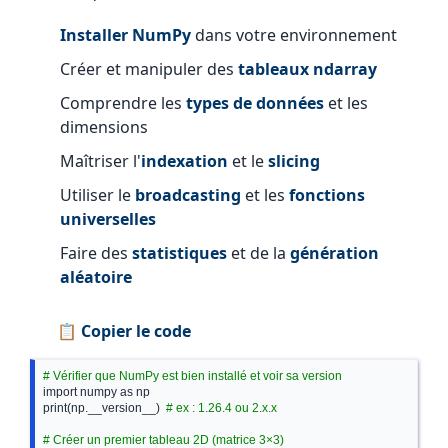
Installer NumPy
dans votre environnement
Créer et manipuler des
tableaux ndarray
Comprendre les
types de données
et les
dimensions
Maîtriser l'
indexation
et le
slicing
Utiliser le
broadcasting
et les
fonctions
universelles
Faire des
statistiques
et de la
génération
aléatoire
📋 Copier le code
# Vérifier que NumPy est bien installé et voir sa version
import numpy as np

print(np.__version__)  
# ex : 1.26.4 ou 2.x.x
# Créer un premier tableau 2D (matrice 3×3)