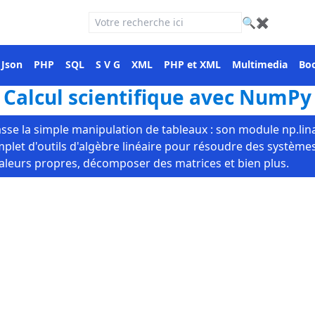
🔍
✖
Json
PHP
SQL
S V G
XML
PHP et XML
Multimedia
Boo
Calcul scientifique avec NumPy
e la simple manipulation de tableaux : son module np.lina
let d'outils d'algèbre linéaire pour résoudre des systèmes
valeurs propres, décomposer des matrices et bien plus.