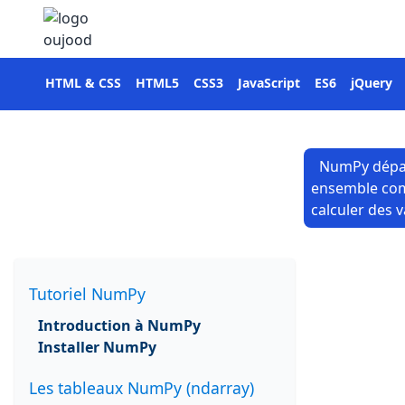
HTML & CSS
HTML5
CSS3
JavaScript
ES6
jQuery
NumPy dépass
ensemble comp
calculer des 
Tutoriel NumPy
Introduction à NumPy
Installer NumPy
Les tableaux NumPy (ndarray)