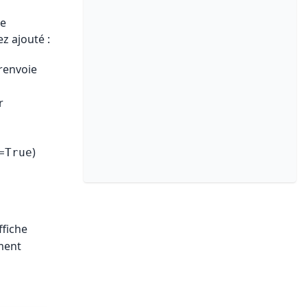
le
z ajouté :
renvoie
r
)
=True
ffiche
ment