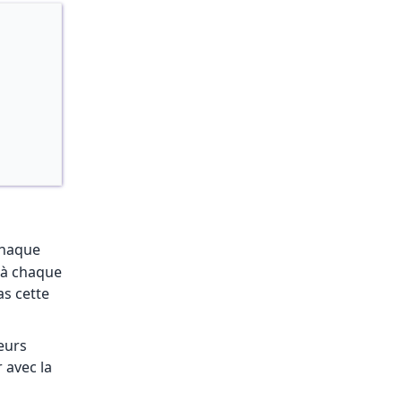
 chaque
 à chaque
as cette
teurs
 avec la