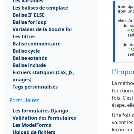
Les variables
from dja
Les balises de template
from .mo
Balise IF ELSE
class Ar
Balise for loop
    def setUp(self):

Variables de la boucle for
# O
        self.article = Article.objects.create(titre="Mon Test", contenu="L'info ici")

Les filtres
Balise commentaire
    def test_representation_str(self):

# O
Balise cycle
        self.assertEqual(str(self.article), "Mon Test")

Balise extends
    def test_contenu_non_vide(self):

Balise include
# O
L'impo
Fichiers statiques (CSS, JS,
    
images)
La méth
Tags personnalisés
fonction 
fois. C'es
Formulaires
étape, el
Les formulaires Django
Une fois q
Validation des formulaires
voient les
Les ModelForms
leçon su
Upload de fichiers