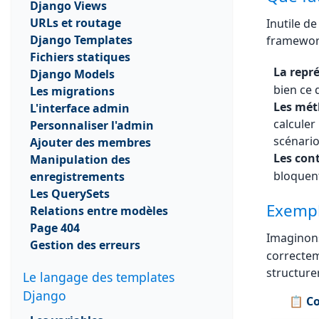
Django Views
URLs et routage
Inutile de
Django Templates
framework
Fichiers statiques
La repré
Django Models
bien ce 
Les migrations
Les mét
L'interface admin
calculer
Personnaliser l'admin
scénario
Ajouter des membres
Les cont
Manipulation des
bloquent
enregistrements
Les QuerySets
Exempl
Relations entre modèles
Page 404
Imaginon
Gestion des erreurs
correctem
structure
Le langage des templates
Django
📋 Co