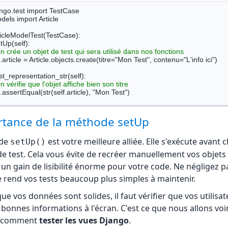
ngo.test import TestCase

dels import Article

ticleModelTest(TestCase):

n crée un objet de test qui sera utilisé dans nos fonctions
n vérifie que l'objet affiche bien son titre
n s'assure que le contenu a bien été enregistré
rtance de la méthode setUp
    self.assertTrue(len(self.article::contenu) > 0)
ode
est votre meilleure alliée. Elle s'exécute avant
setUp()
de test. Cela vous évite de recréer manuellement vos objets
t un gain de lisibilité énorme pour votre code. Ne négligez p
le rend vos tests beaucoup plus simples à maintenir.
ue vos données sont solides, il faut vérifier que vos utilisa
 bonnes informations à l'écran. C'est ce que nous allons voir
r comment
tester les vues Django
.