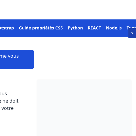
tstrap
Guide propriétés CSS
Python
REACT
Node.js
Type
>
mme vous
vous
e ne doit
i votre