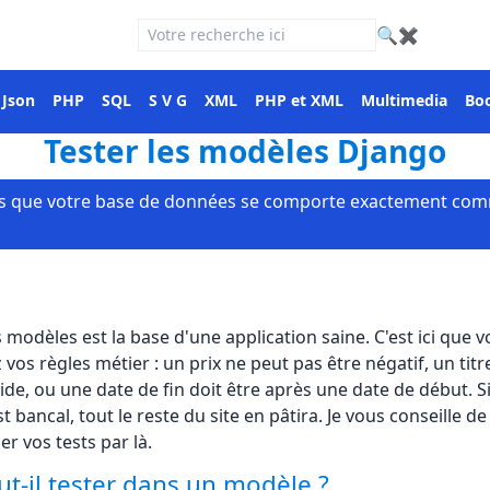
🔍
✖
Json
PHP
SQL
S V G
XML
PHP et XML
Multimedia
Boo
Tester les modèles Django
s que votre base de données se comporte exactement co
 modèles est la base d'une application saine. C'est ici que 
 vos règles métier : un prix ne peut pas être négatif, un titr
ide, ou une date de fin doit être après une date de début. S
 bancal, tout le reste du site en pâtira. Je vous conseille de
 vos tests par là.
ut-il tester dans un modèle ?