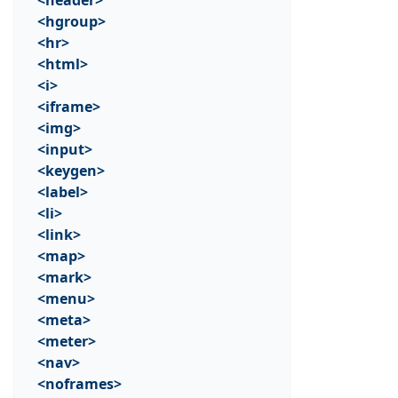
<header>
<hgroup>
<hr>
<html>
<i>
<iframe>
<img>
<input>
<keygen>
<label>
<li>
<link>
<map>
<mark>
<menu>
<meta>
<meter>
<nav>
<noframes>