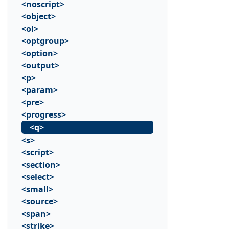
<noscript>
<object>
<ol>
<optgroup>
<option>
<output>
<p>
<param>
<pre>
<progress>
<q>
<s>
<script>
<section>
<select>
<small>
<source>
<span>
<strike>