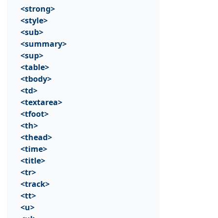
<strong>
<style>
<sub>
<summary>
<sup>
<table>
<tbody>
<td>
<textarea>
<tfoot>
<th>
<thead>
<time>
<title>
<tr>
<track>
<tt>
<u>