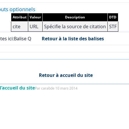
buts optionnels
Attribut
Valeur
Description
DTD
cite
URL
Spécifie la source de citation
STF
es ici:Balise Q
Retour à la liste des balises
Retour à accueil du site
l'accueil du site
Par carabde 10 mars 2014