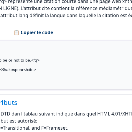
 <q> représente une citation courte dans une page web xhtm
N LIGNE). L'attribut cite contient la référence médiamétrique
L'attribut lang définit la langue dans laquelle la citation est éc
:
📋 Copier le code
q>To be or not to be.</q>
cite>Shakespear</cite>
ributs
 DTD dan l tablau suivant indique dans quel HTML 4.01/XHT
ibut est autorisé:
 T=Transitional, and F=Frameset.