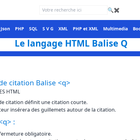
🔍
✖
Json
PHP
SQL
S V G
XML
PHP et XML
Multimedia
Boo
Le langage HTML Balise Q
de citation Balise <q>
SES HTML
de citation définit une citation courte.
teur insérera des guillemets autour de la citation.
<q> :
 fermeture obligatoire.