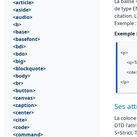
La balise
<article>
de type E
<aside>
citation. 
<audio>
Exemple :
<b>
<base>
Exemple 
<basefont>
<bdi>
<bdo>
<p>
<big>
     <
<blockquote>
     <
<body>
<br>
</p>
<button>
<canvas>
Ses att
<caption>
<center>
La colone
<cite>
DTD l'attr
<code>
S=Strict,
<command>