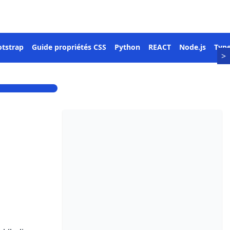
tstrap
Guide propriétés CSS
Python
REACT
Node.js
Type
>