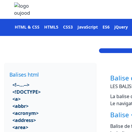
HTML & CSS
HTML5
CSS3
JavaScript
ES6
jQuery
Balises html
Balise 
<!--...-->
LES BALI
<!DOCTYPE>
La balise 
<a>
Le naviga
<abbr>
<acronym>
Balise 
<address>
Balise de
<area>