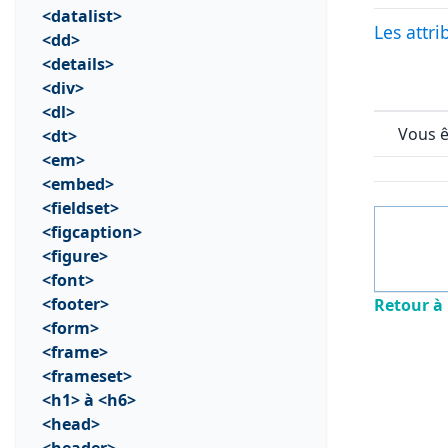
<datalist>
Les attri
<dd>
<details>
<div>
<dl>
Vous êt
<dt>
<em>
<embed>
<fieldset>
<figcaption>
<figure>
<font>
<footer>
Retour à 
<form>
<frame>
<frameset>
<h1> à <h6>
<head>