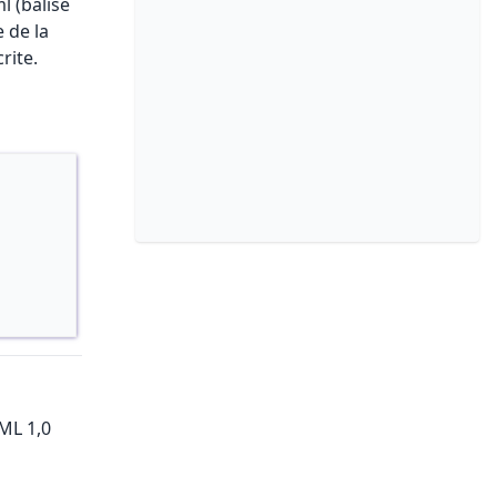
l (balise
 de la
rite.
ML 1,0