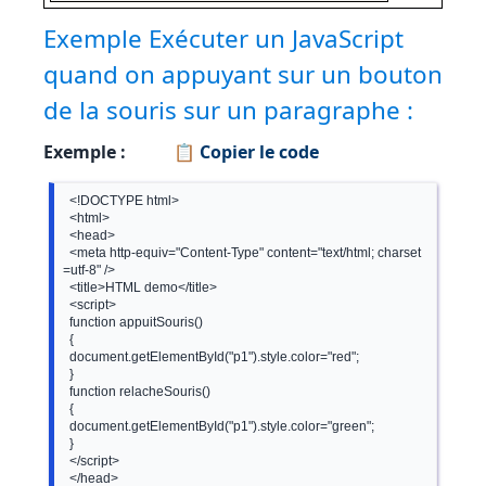
Exemple Exécuter un JavaScript
quand on appuyant sur un bouton
de la souris sur un paragraphe :
Exemple :
📋 Copier le code
  <!DOCTYPE html>

  <html>

  <head>

  <meta http-equiv="Content-Type" content="text/html; charset
=utf-8" />

  <title>HTML demo</title>

  <script>

  function appuitSouris()

  {

  document.getElementById("p1").style.color="red";

  }

  function relacheSouris()

  {

  document.getElementById("p1").style.color="green";

  }

  </script>

  </head>
