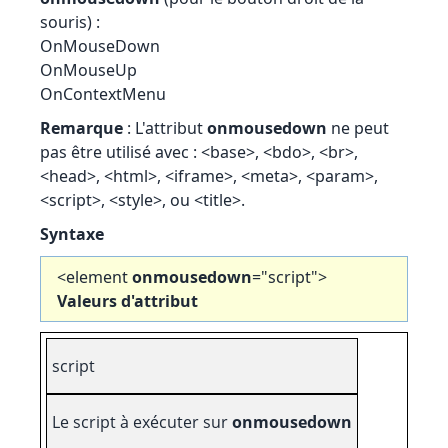
souris) :
OnMouseDown
OnMouseUp
OnContextMenu
Remarque
: L'attribut
onmousedown
ne peut
pas être utilisé avec : <base>, <bdo>, <br>,
<head>, <html>, <iframe>, <meta>, <param>,
<script>, <style>, ou <title>.
Syntaxe
<element
onmousedown
="script">
Valeurs d'attribut
script
Le script à exécuter sur
onmousedown