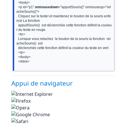
  <body>

  <p id="p1" 
onmousedown
="appuitSouris()" onmouseup="rel
acheSouris()">

  Cliquez sur le texte! et maintenez le bouton de la souris enfo
ncé La fonction

  appuitSouris()  est déclenchée cette fonction définit la couleu
r du texte en rouge.

  <br>

  Lorsque vous relachez  le bouton de la souris la fonction  rel
acheSouris()  est

  déclenchée cette fonction définit la couleur du texte en vert.

  </p>

  </body>

  </html>

Appui de navigateur