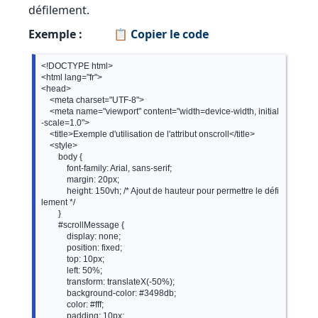
défilement.
Exemple :
📋 Copier le code
<!DOCTYPE html>

<html lang="fr">

<head>

    <meta charset="UTF-8">

    <meta name="viewport" content="width=device-width, initial
-scale=1.0">

    <title>Exemple d'utilisation de l'attribut onscroll</title>

    <style>

        body {

            font-family: Arial, sans-serif;

            margin: 20px;

            height: 150vh; /* Ajout de hauteur pour permettre le défi
lement */

        }

        #scrollMessage {

            display: none;

            position: fixed;

            top: 10px;

            left: 50%;

            transform: translateX(-50%);

            background-color: #3498db;

            color: #fff;

            padding: 10px;
