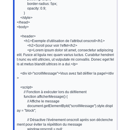
            border-radius: 5px;

            opacity: 0.9;

        }

    </style>

</head>

<body>

    <header>

        <h1>Exemple d'utilisation de l'attribut onscroll</h1>

            <h2>Scroll pour voir l'effet</h2>

            <p>Lorem ipsum dolor sit amet, consectetur adipiscing 
elit. Fusce at ligula nec quam varius luctus. Curabitur hendreri
t nunc eu elit ultricies, ut vulputate mi convallis. Donec eget fel
is at metus blandit ultrices in a dui.</p>

    <div id="scrollMessage">Vous avez fait défiler la page!</div
>

    <script>

        // Fonction à exécuter lors du défilement

        function afficherMessage() {

            // Affiche le message

            document.getElementById("scrollMessage").style.displ
ay = "block";

            // Désactive l'événement onscroll après son déclenche
ment pour éviter la répétition du message

            window.onscroll = null;
