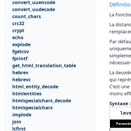
convert_uuencode
Définitio
convert_uudecode
La foncti
count_chars
crc32
La distan
crypt
remplacer
echo
Par défau
explode
uniquemen
fgetcsv
simplemen
fprintf
nécessai
get_html_translation_table
hebrev
La deuxiè
hebrevc
qui repré
html_entity_decode
C'est une
htmlentities
moins eff
htmlspecialchars_decode
Syntaxe :
htmlspecialchars
lev
implode
join
Paramèt
lcfirst