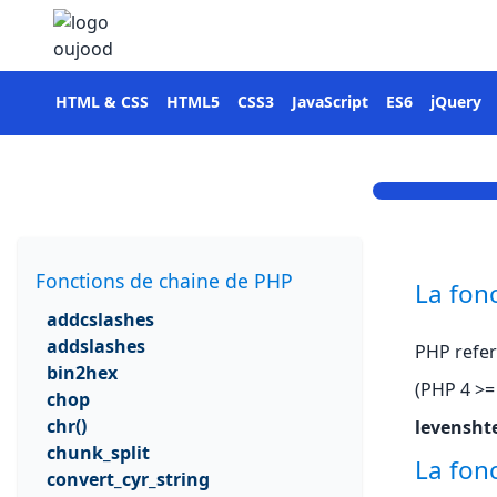
HTML & CSS
HTML5
CSS3
JavaScript
ES6
jQuery
Fonctions de chaine de PHP
La fon
addcslashes
addslashes
PHP refer
bin2hex
(PHP 4 >= 
chop
chr()
levensht
chunk_split
La fon
convert_cyr_string