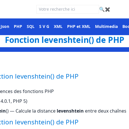
🔍
✖
Json
PHP
SQL
S V G
XML
PHP et XML
Multimedia
Boo
Fonction levenshtein() de PHP
ction levenshtein() de PHP
ences des fonctions PHP
4.0.1, PHP 5)
ein
() — Calcule la distance
levenshtein
entre deux chaînes
ction levenshtein() de PHP