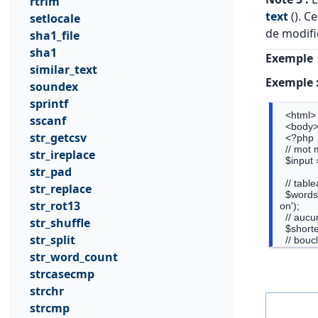
rtrim
text
(). C
setlocale
de modifi
sha1_file
sha1
Exemple
similar_text
Exemple 
soundex
sprintf
  <html>

sscanf
  <body>

str_getcsv
  <?php

  // mot mal orthographié

str_ireplace
  $input = 'bannane';

str_pad
  // tableau de mots à vérifier

str_replace
  $words  = array('pomme','prune','banane','orange','avocat','kiwi','mangue','habricot','citr
str_rot13
on');

  // aucune distance de trouvée pour le moment

str_shuffle
  $shortest = -1;

str_split
  // boucle sur les des mots pour trouver le plus près

  foreach ($words as $word) {

str_word_count
      // calcule la distance avec le mot mis en entrée,

strcasecmp
      // et le mot courant

      $lev
strchr
strcmp
      // cherche une correspondance exacte
