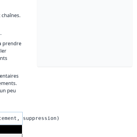
 chaînes.
.
a prendre
ler
nts
entaires
cements.
 un peu