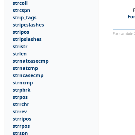
      if ($lev == 0) {

strcoll
          // le mot le plus près est celui-ci (correspondance exacte)

strcspn
          $closest = $word;

          $shortest = 0;

Fonc
strip_tags
          // on sort de la boucle ; nous avons trouvé une correspondance exacte

stripcslashes
          break;

      }

stripos
Par carabde 
      // Si la distance est plus petite que la prochaine distance trouvée

stripslashes
      // OU, si le prochain mot le plus près n'a pas encore été trouvé

      if ($lev <= $shortest || $shortest < 0) {

stristr
          // définition du mot le plus près ainsi que la distance

strlen
          $closest  = $word;

          $shortest = $lev;

strnatcasecmp
      }

strnatcmp
  }

  echo "Mot entré : $input\n";

strncasecmp
  if ($shortest == 0) {

strncmp
      echo "Correspondance exacte trouvée : $closest\n";

  } else {

strpbrk
      echo "Vous voulez dire : $closest ?\n";

strpos
  }

strrchr
  ?>

strrev
  </body>

strripos
strrpos
strspn