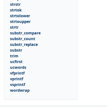
strstr
strtok
strtolower
strtoupper
strtr
substr_compare
substr_count
substr_replace
substr
trim
ucfirst
ucwords
vfprintf
vprintf
vsprintf
wordwrap