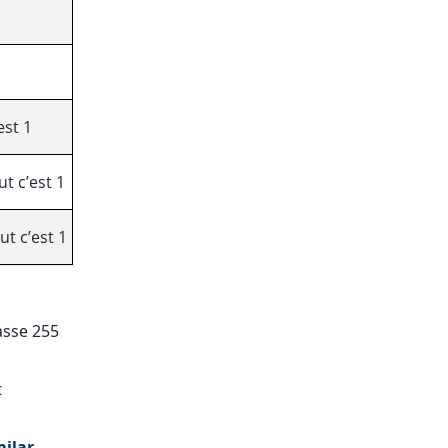
est 1
t c’est 1
ut c’est 1
asse 255
t
milar_