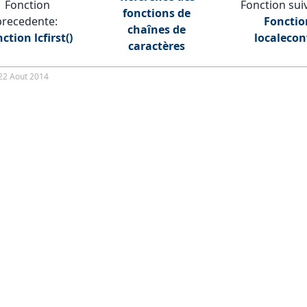
Fonction
Fonction sui
fonctions de
precedente:
Fonctio
chaînes de
tion lcfirst()
localecon
caractères
22 Aout 2014