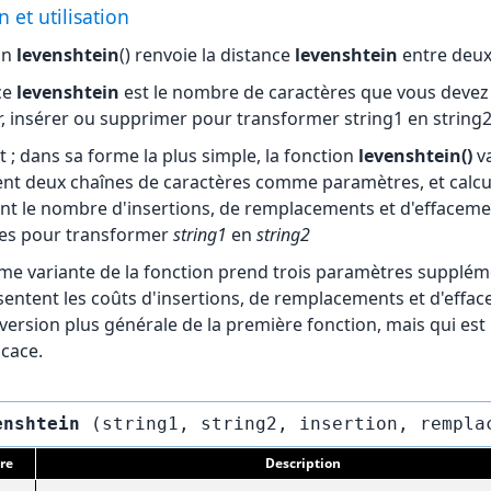
n et utilisation
on
levenshtein
() renvoie la distance
levenshtein
entre deux
ce
levenshtein
est le nombre de caractères que vous devez
, insérer ou supprimer pour transformer string1 en string2
t ; dans sa forme la plus simple, la fonction
levenshtein()
v
t deux chaînes de caractères comme paramètres, et calcu
t le nombre d'insertions, de remplacements et d'effaceme
res pour transformer
string1
en
string2
me variante de la fonction prend trois paramètres supplém
sentent les coûts d'insertions, de remplacements et d'effa
 version plus générale de la première fonction, mais qui est
icace.
enshtein
re
Description