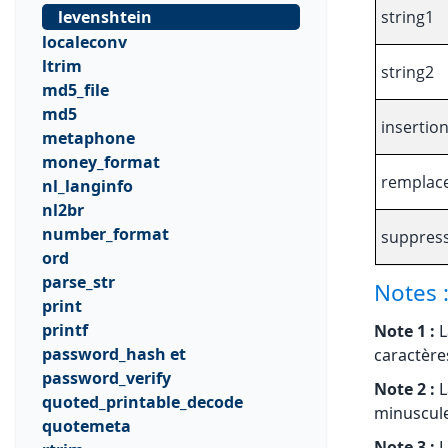
levenshtein
string1
localeconv
ltrim
string2
md5_file
md5
insertio
metaphone
money_format
remplac
nl_langinfo
nl2br
number_format
suppres
ord
parse_str
Notes 
print
printf
Note 1 :
L
password_hash et
caractère
password_verify
Note 2 :
L
quoted_printable_decode
minuscule
quotemeta
Note 3 :
L