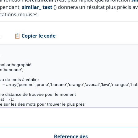
ependant,
similar_ text
() donnera un résultat plus précis a
cations requises.
:
📋 Copier le code
 = 
levenshtein
($input, $word);

Reference des