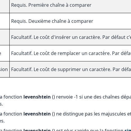
Requis. Première chaîne à comparer
Requis. Deuxième chaîne à comparer
n
Facultatif. Le coût d'insérer un caractère. Par défaut c’
e
Facultatif. Le coût de remplacer un caractère. Par défau
sion
Facultatif. Le coût de supprimer un caractère. Par défa
:
a fonction
levenshtein
() renvoie -1 si une des chaînes dép
s.
a fonction
levenshtein
() ne distingue pas les majuscules e
s.
a fonction
levenshtein
() est plus rapide que la fonction
si