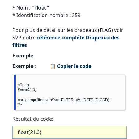
* Nom : " float "
* Identification-nombre : 259
Pour plus de détail sur les drapeaux (FLAG) voir
SVP notre
référence compléte Drapeaux des
filtres
Exemple
Exemple :
📋 Copier le code
<?php

$var=21.3;

var_dump(filter_var($var, FILTER_VALIDATE_FLOAT));

Résultat du code:
float(21.3)