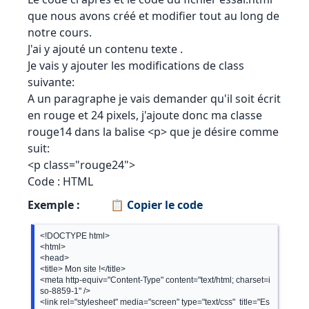
que nous avons créé et modifier tout au long de
notre cours.
J'ai y ajouté un contenu texte .
Je vais y ajouter les modifications de class
suivante:
A un paragraphe je vais demander qu'il soit écrit
en rouge et 24 pixels, j'ajoute donc ma classe
rouge14 dans la balise <p> que je désire comme
suit:
<p class="rouge24">
Code : HTML
Exemple :
📋 Copier le code
<!DOCTYPE html>

<html>

<head>

<title> Mon site !</title>

<meta http-equiv="Content-Type" content="text/html; charset=i
so-8859-1" />

<link rel="stylesheet" media="screen" type="text/css"  title="Es