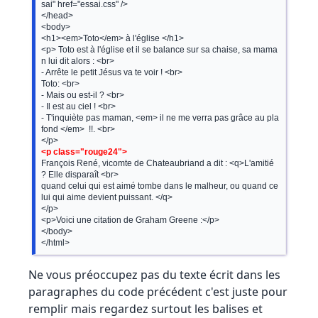
sai" href="essai.css" />

</head>

<body>

<h1><em>Toto</em> à l'église </h1>

<p> Toto est à l'église et il se balance sur sa chaise, sa mama
n lui dit alors : <br>

- Arrête le petit Jésus va te voir ! <br>

Toto: <br>

- Mais ou est-il ? <br>

- Il est au ciel ! <br>

- T'inquiète pas maman, <em> il ne me verra pas grâce au pla
fond </em>  !!. <br>

<p class="rouge24">
François René, vicomte de Chateaubriand a dit : <q>L'amitié 
? Elle disparaît <br>

quand celui qui est aimé tombe dans le malheur, ou quand ce
lui qui aime devient puissant. </q> 

</p>

<p>Voici une citation de Graham Greene :</p>

</body>

Ne vous préoccupez pas du texte écrit dans les
paragraphes du code précédent c'est juste pour
remplir mais regardez surtout les balises et