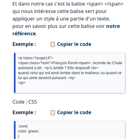
Et dans notre cas c'est la balise <span> </span>
qui nous intéresse cette balise sert pour
appliquer un style à une partie d'un texte.
pour en savoir plus sur cette balise voir
notre
référence
.
Exemple :
📋 Copier le code
<p class="rouge14">

<span class="nom">François René</span>, vicomte de Chate
aubriand a dit : <q>L'amitié ? Elle disparaît <br>

quand celui qui est aimé tombe dans le malheur, ou quand ce
lui qui aime devient puissant. </q>

</p>

Code : CSS
Exemple :
📋 Copier le code
.nom{

color: green; 
