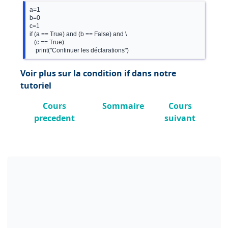
a=1

b=0

c=1

if (a == True) and (b == False) and \

   (c == True):

Voir plus sur la condition if dans notre
tutoriel
Cours
Sommaire
Cours
precedent
suivant