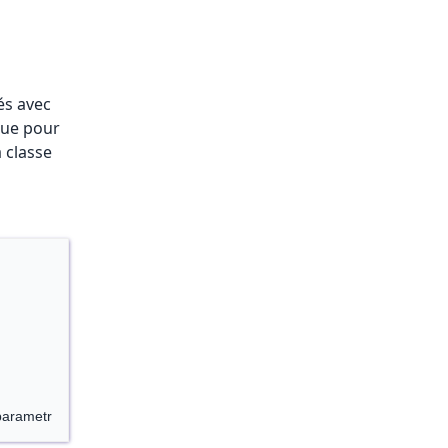
és avec
que pour
 classe
parametr