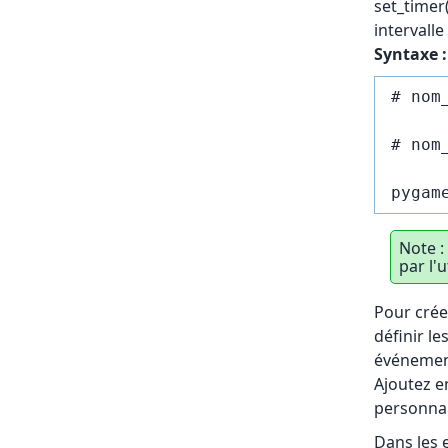
set_timer
intervall
Syntaxe :
# nom
# nom
Note :
par l'
Pour crée
définir le
événement
Ajoutez e
personnal
Dans les 