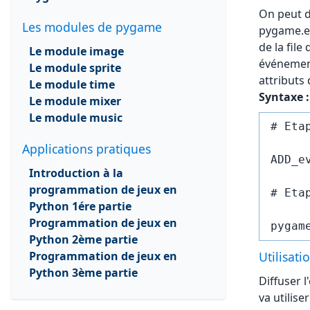
On peut d
Les modules de pygame
pygame.ev
de la fil
Le module image
événemen
Le module sprite
attributs 
Le module time
Syntaxe :
Le module mixer
Le module music
# Eta
Applications pratiques
ADD_e
Introduction à la
programmation de jeux en
# Eta
Python 1ére partie
Programmation de jeux en
Python 2ème partie
Programmation de jeux en
Utilisat
Python 3ème partie
Diffuser 
va utilis