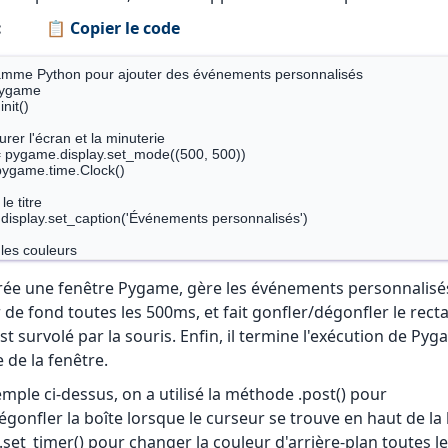
:
📋 Copier le code
amme Python pour ajouter des événements personnalisés 

ygame 

it() 

rer l'écran et la minuterie 

 pygame.display.set_mode((500, 500)) 

pygame.time.Clock() 

le titre 

isplay.set_caption('Événements personnalisés') 

 les couleurs 

(255, 255, 255) 

(255, 0, 0) 

rée une fenêtre Pygame, gère les événements personnalisé
0, 255, 0) 

r de fond toutes les 500ms, et fait gonfler/dégonfler le rect
0, 0, 255) 

est survolé par la souris. Enfin, il termine l'exécution de Pyg
une trace de la variable active 

 de la fenêtre.
e_color = BLANC 

ll(BLANC) 

emple ci-dessus, on a utilisé la méthode .post() pour
ent utilisateur personnalisé pour changer de couleur 

gonfler la boîte lorsque le curseur se trouve en haut de la b
_COLOR = pygame.USEREVENT + 1

set_timer() pour changer la couleur d'arrière-plan toutes l