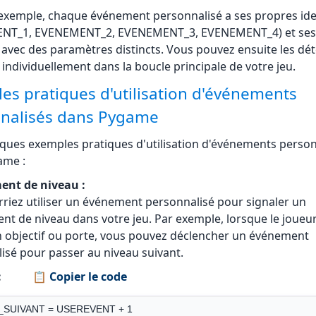
nt_2 = pygame.event.Event(EVENEMENT_2, parametre1="AutreValeur
ERT 

100)

exemple, chaque événement personnalisé a ses propres ide
nt_3 = pygame.event.Event(EVENEMENT_3, parametre1="EncoreUneV
NT_1, EVENEMENT_2, EVENEMENT_3, EVENEMENT_4) et ses
re2=73)

nt_4 = pygame.event.Event(EVENEMENT_4, parametre1="DerniereVal
 avec des paramètres distincts. Vous pouvez ensuite les dét
=55)

r individuellement dans la boucle principale de votre jeu.
 3) 

r les événements à la file d'événements

< 75

es pratiques d'utilisation d'événements
event.post(evenement_1)

event.post(evenement_2)

-3) 

nalisés dans Pygame
event.post(evenement_3)

< 50

event.post(evenement_4)

lques exemples pratiques d'utilisation d'événements person
iser Pygame

ame :
it()

rer la fenêtre

nt de niveau :
 hauteur = 800, 600

riez utiliser un événement personnalisé pour signaler un
pygame.display.set_mode((largeur, hauteur))

display.set_caption("Événements personnalisés Pygame")

t de niveau dans votre jeu. Par exemple, lorsque le joueur
n objectif ou porte, vous pouvez déclencher un événement
principale

r = True

isé pour passer au niveau suivant.
tinuer:

:
📋 Copier le code
_SUIVANT = USEREVENT + 1
