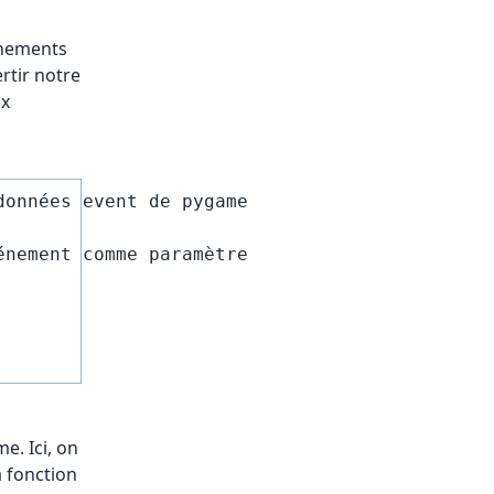
énements
rtir notre
ux
onnées event de pygame 

nement comme paramètre

e. Ici, on
a fonction