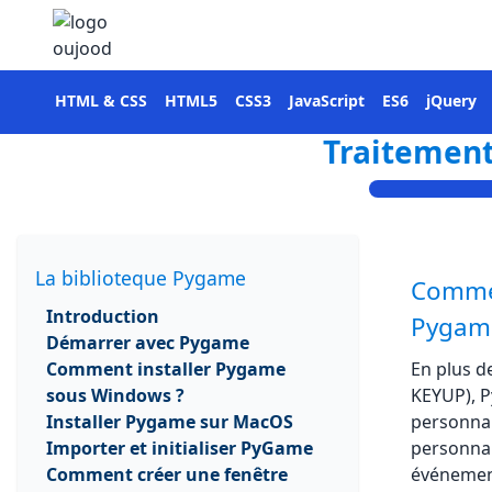
HTML & CSS
HTML5
CSS3
JavaScript
ES6
jQuery
Traitement
La biblioteque Pygame
Commen
Introduction
Pygam
Démarrer avec Pygame
Comment installer Pygame
En plus 
sous Windows ?
KEYUP), 
Installer Pygame sur MacOS
personnal
Importer et initialiser PyGame
personnali
Comment créer une fenêtre
événement