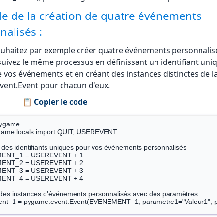
ent utilisateur personnalisé pour gonfler/dégonfle  

e de la création de quatre événements
 = pygame.USEREVENT + 2

nalisés :
on d'un Rectangle 

game.Rect((225, 225, 50, 50)) 

ouhaitez par exemple créer quatre événements personnalis
rue

uivez le même processus en définissant un identifiant uni
d'un événement pour changer de couleur 

 vos événements et en créant des instances distinctes de la
 les 500ms 

time.set_timer(CHANGE_COLOR, 500) 

ent.Event pour chacun d'eux.
= True

:
📋 Copier le code
ning : 

pygame

game.locals import QUIT, USEREVENT

r des identifiants uniques pour vos événements personnalisés

ENT_1 = USEREVENT + 1

ENT_2 = USEREVENT + 2

ENT_3 = USEREVENT + 3

ENT_4 = USEREVENT + 4

T) 

des instances d'événements personnalisés avec des paramètres

ANC 

nt_1 = pygame.event.Event(EVENEMENT_1, parametre1="Valeur1", 
C) 
