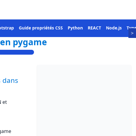
tstrap
Guide propriétés CSS
Python
REACT
Node.js
Type
>
s en pygame
s dans
 et
n
ygame