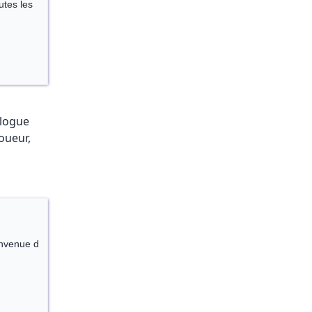
es les 
alogue
oueur,
nvenue d