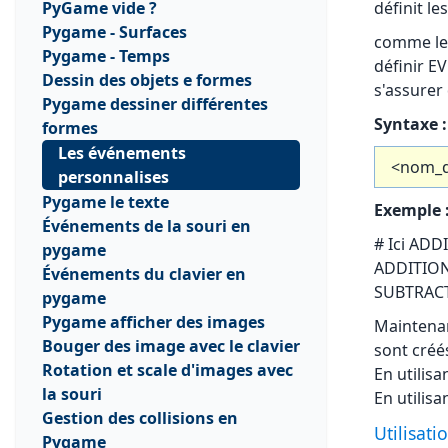
PyGame vide ?
définit l
Pygame - Surfaces
comme le
Pygame - Temps
définir 
Dessin des objets e formes
s'assurer 
Pygame dessiner différentes
Syntaxe :
formes
Les événements
<nom_d
personnalises
Pygame le texte
Exemple 
Événements de la souri en
# Ici ADD
pygame
ADDITION
Événements du clavier en
SUBTRACT
pygame
Pygame afficher des images
Maintenan
Bouger des image avec le clavier
sont créé
Rotation et scale d'images avec
En utilis
la souri
En utilis
Gestion des collisions en
Utilisat
Pygame