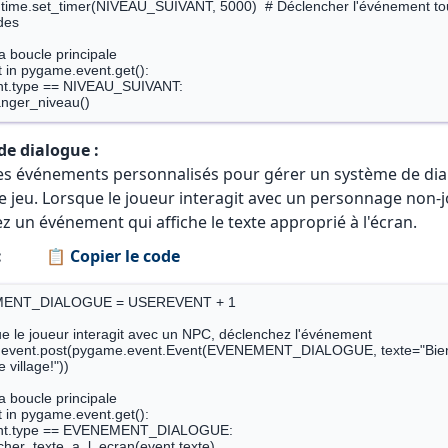
time.set_timer(NIVEAU_SUIVANT, 5000)  # Déclencher l'événement tout
es

a boucle principale

t in pygame.event.get():

de dialogue :
des événements personnalisés pour gérer un système de di
e jeu. Lorsque le joueur interagit avec un personnage non-j
z un événement qui affiche le texte approprié à l'écran.
:
📋 Copier le code
r Pygame

ENT_DIALOGUE = USEREVENT + 1

e le joueur interagit avec un NPC, déclenchez l'événement

event.post(pygame.event.Event(EVENEMENT_DIALOGUE, texte="Bie
 village!"))

a boucle principale

t in pygame.event.get():
