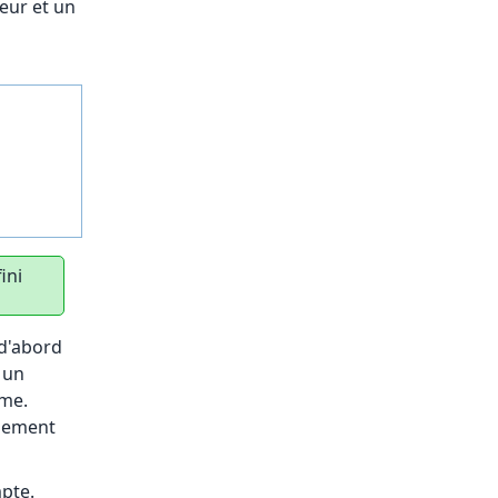
eur et un
ini
 d'abord
z un
ame.
énement
pte.