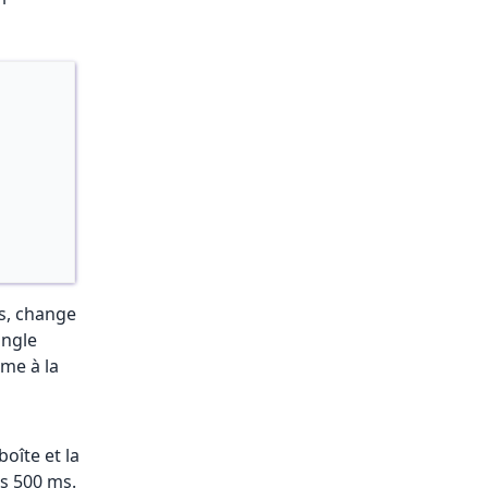
s, change
angle
ame à la
oîte et la
es 500 ms.