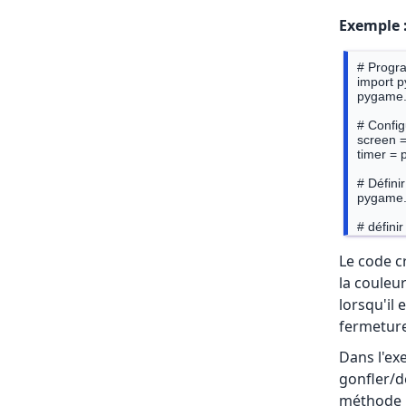
Exemple 
# Progr
import p
pygame.in
# Configu
screen =
timer = 
# Définir 
pygame.d
# définir
BLANC = 
ROUGE = 
Le code c
VERT = (
la couleu
BLEU = (
lorsqu'il 
# garder 
fermeture
bg_activ
screen.fi
Dans l'ex
# événem
gonfler/dé
CHANGE
méthode .