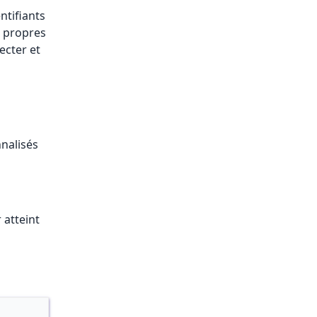
", para
ntifiants
aleur", 
 propres
eur", pa
ecter et
nalisés
 atteint