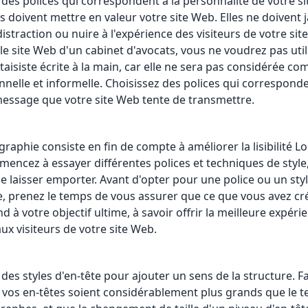
ez des polices qui correspondent à la personnalité de votre s
es doivent mettre en valeur votre site Web. Elles ne doivent 
istraction ou nuire à l'expérience des visiteurs de votre site
le site Web d'un cabinet d'avocats, vous ne voudrez pas util
ntaisiste écrite à la main, car elle ne sera pas considérée c
nnelle et informelle. Choisissez des polices qui correspond
message que votre site Web tente de transmettre.
graphie consiste en fin de compte à améliorer la lisibilité L
encez à essayer différentes polices et techniques de style, 
se laisser emporter. Avant d'opter pour une police ou un sty
e, prenez le temps de vous assurer que ce que vous avez cr
 à votre objectif ultime, à savoir offrir la meilleure expéri
ux visiteurs de votre site Web.
z des styles d'en-tête pour ajouter un sens de la structure. F
 vos en-têtes soient considérablement plus grands que le t