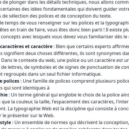
e de plonger dans les détails techniques, nous allons com
 certaines des idées fondamentales qui doivent guider votr
 de sélection des polices et de conception du texte.
 le temps de vous renseigner sur les polices et la typographi
tes en train de faire, vous êtes donc bien parti ! Il existe pl
 concepts avec lesquels vous devez vous familiariser dès le 
 caractères et caractère
: Bien que certains experts affirm
s signifient deux choses différentes, ils sont synonymes da
Dans le contexte du web, une police ou un caractère est u
de lettres, de symboles et de signes de ponctuation de co
 et regroupés dans un seul fichier informatique.
e polices
: Une famille de polices comprend plusieurs polic
es qui sont identiques à
phie
: Un terme général qui englobe le choix de la police ain
s que la couleur, la taille, l'espacement des caractères, l'inter
ent. La typographie Web est la discipline qui consiste à con
r le présenter sur le Web.
style
: Un ensemble de normes qui décrivent la conception, 