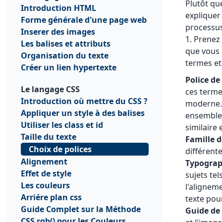
Plutôt qu
Introduction HTML
expliquer
Forme générale d'une page web
processus
Inserer des images
1. Prenez
Les balises et attributs
que vous ê
Organisation du texte
termes et
Créer un lien hypertexte
Police de
Le langage CSS
ces terme
Introduction où mettre du CSS ?
moderne. 
Appliquer un style à des balises
ensemble 
Utiliser les class et id
similaire
Taille du texte
Famille d
Choix de polices
différent
Alignement
Typogra
Effet de style
sujets tel
Les couleurs
l'alignem
Arriére plan css
texte pou
Guide Complet sur la Méthode
Guide de 
CSS rgb() pour les Couleurs