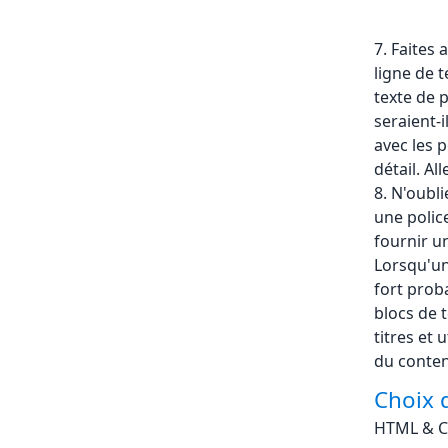
7. Faites
ligne de 
texte de p
seraient-i
avec les 
détail. Al
8. N'oubl
une police
fournir u
Lorsqu'un 
fort proba
blocs de t
titres et
du conten
Choix 
HTML & C