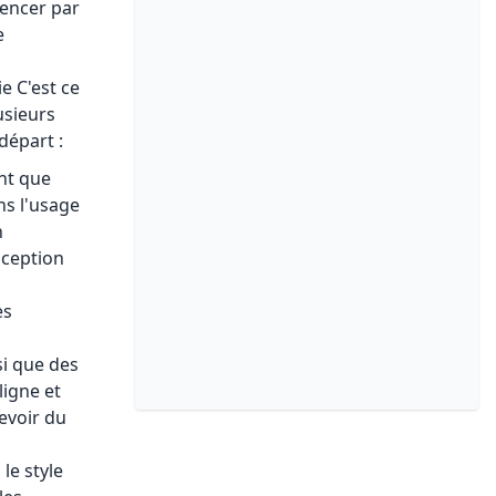
mencer par
e
e C'est ce
usieurs
départ :
ent que
ns l'usage
n
nception
es
si que des
ligne et
cevoir du
le style