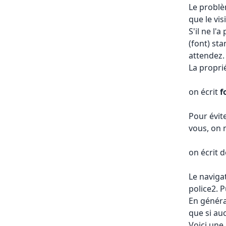
Le problèm
que le vis
S'il ne l'
(font) sta
attendez.
La proprié
on écrit
f
Pour évit
vous, on 
on écrit 
Le navigat
police2. P
En généra
que si auc
Voici une 