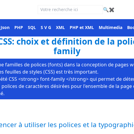
🔍
✖
Json
PHP
SQL
S V G
XML
PHP et XML
Multimedia
Boo
S: choix et définition de la polic
family
ne familles de polices (fonts) dans la conception de pages 
es feuilles de styles (CSS) est très important.
riété CSS <strong> font-family </strong> qui permet de déte
la polices de caractères désirées pour l'ensemble de la page
é.
cer à utiliser les polices et la typograph