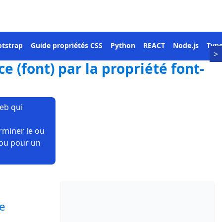
tstrap
Guide propriétés CSS
Python
REACT
Node.js
Type
>
e (font) par la propriété font-
web qui
rminer le ou
 ou pour un
ie