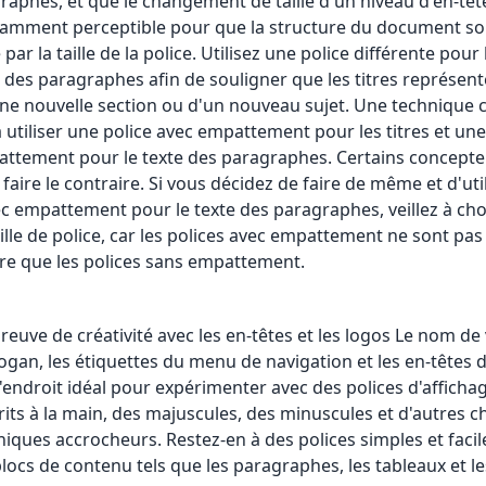
raphes, et que le changement de taille d'un niveau d'en-tête
isamment perceptible pour que la structure du document so
par la taille de la police. Utilisez une police différente pour 
e des paragraphes afin de souligner que les titres représent
ne nouvelle section ou d'un nouveau sujet. Une technique 
à utiliser une police avec empattement pour les titres et une
ttement pour le texte des paragraphes. Certains concepte
faire le contraire. Si vous décidez de faire de même et d'uti
ec empattement pour le texte des paragraphes, veillez à cho
ille de police, car les polices avec empattement ne sont pas
lire que les polices sans empattement.
preuve de créativité avec les en-têtes et les logos Le nom de 
logan, les étiquettes du menu de navigation et les en-têtes 
l'endroit idéal pour expérimenter avec des polices d'afficha
rits à la main, des majuscules, des minuscules et d'autres c
iques accrocheurs. Restez-en à des polices simples et facile
locs de contenu tels que les paragraphes, les tableaux et les