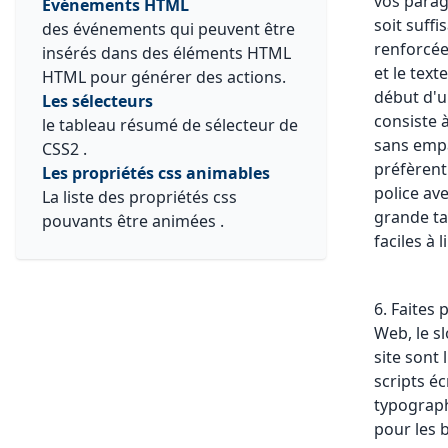
vos parag
Événements HTML
soit suff
des événements qui peuvent être
renforcée 
insérés dans des éléments HTML
et le text
HTML pour générer des actions.
début d'u
Les sélecteurs
consiste 
le tableau résumé de sélecteur de
sans empa
CSS2 .
préfèrent 
Les propriétés css animables
police av
La liste des propriétés css
grande ta
pouvants être animées .
faciles à 
6. Faites 
Web, le s
site sont 
scripts éc
typograph
pour les b