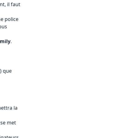
, il faut
ne police
vous
amily
.
t) que
mettra la
 se met
vigateurs