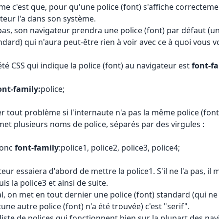
e c'est que, pour qu'une police (font) s'affiche correctement
iteur l'a dans son système.
a pas, son navigateur prendra une police (font) par défaut (u
ndard) qui n'aura peut-être rien à voir avec ce à quoi vous 
té CSS qui indique la police (font) au navigateur est
font-f
ont-family:
police;
er tout problème si l'internaute n'a pas la même police (fon
met plusieurs noms de police, séparés par des virgules :
donc
font-family
:police1, police2, police3, police4;
eur essaiera d'abord de mettre la police1. S'il ne l'a pas, il 
uis la police3 et ainsi de suite.
l, on met en tout dernier une police (font) standard (qui ne
une autre police (font) n'a été trouvée) c'est "serif".
liste de polices qui fonctionnent bien sur la plupart des na