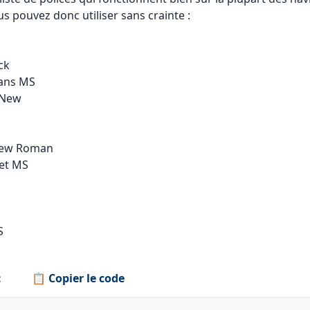
us pouvez donc utiliser sans crainte :
ack
Sans MS
 New
New Roman
et MS
S
:
📋 Copier le code