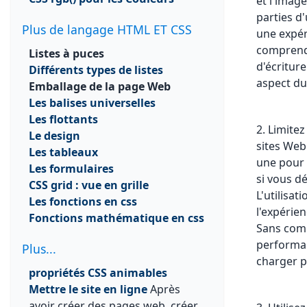
et l'imag
parties d
Plus de langage HTML ET CSS
une expér
comprend 
Listes à puces
d'écriture
Différents types de listes
aspect du
Emballage de la page Web
Les balises universelles
Les flottants
2. Limite
Le design
sites Web
Les tableaux
une pour 
Les formulaires
si vous d
CSS grid : vue en grille
L'utilisa
Les fonctions en css
l'expérien
Fonctions mathématique en css
Sans comp
performan
Plus...
charger pl
propriétés CSS animables
Mettre le site en ligne
Après
avoir créer des pages web, créer