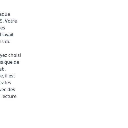
haque
S. Votre
les
travail
ns du
yez choisi
lus que de
eb.
, il est
ez les
avec des
 lecture