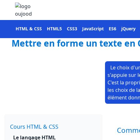
HTML & CSS
HTML5
CSS3
JavaScript
ES6
jQuery
Mettre en forme un texte en CS
Le choix d'u
s'appuie sur l
C'est la prop
les choix de 
élément donn
Cours HTML & CSS
Commen
Le langage HTML