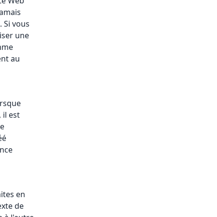
ite Web
jamais
. Si vous
iser une
omme
ent au
orsque
il est
le
éé
ence
aites en
exte de