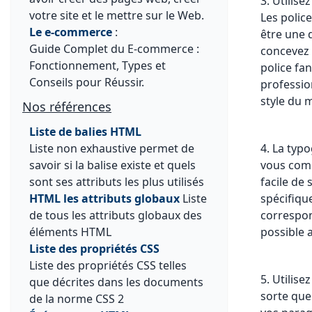
3. Utilis
votre site et le mettre sur le Web.
Les polic
Le e-commerce
:
être une d
Guide Complet du E-commerce :
concevez 
Fonctionnement, Types et
police fa
Conseils pour Réussir.
professio
style du 
Nos références
Liste de balies HTML
Liste non exhaustive permet de
4. La typo
savoir si la balise existe et quels
vous comm
sont ses attributs les plus utilisés
facile de 
HTML les attributs globaux
Liste
spécifiqu
de tous les attributs globaux des
correspond
éléments HTML
possible a
Liste des propriétés CSS
Liste des propriétés CSS telles
5. Utilise
que décrites dans les documents
sorte que
de la norme CSS 2