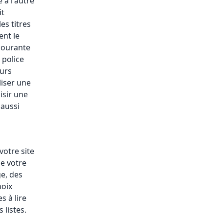
 à l'autre
it
les titres
ent le
courante
 police
urs
liser une
isir une
 aussi
votre site
de votre
ge, des
hoix
s à lire
 listes.