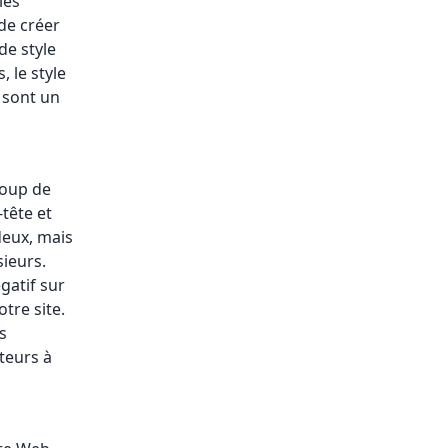
les
de créer
de style
 le style
e sont un
coup de
tête et
deux, mais
sieurs.
gatif sur
otre site.
s
teurs à