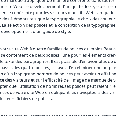
e de marque à appliquer de manière cohérente dans toutes 
'un site Web. Le développement d'un guide de style permet 
ience cohérente pour les visiteurs d'un site Web. Un guide 
des éléments tels que la typographie, le choix des couleurs,
. La sélection des polices et la conception de la typographi
 développement d'un guide de style.
z votre site Web à quatre familles de polices ou moins Beau
 se contentent de deux polices : une pour les éléments d'en-
le texte des paragraphes. Il est possible d'en avoir plus de 
épassez les quatre polices, essayez d'en éliminer une ou plu
tion d'un trop grand nombre de polices peut avoir un effet né
ce des visiteurs et sur l'efficacité de l'image de marque de v
ter que l'utilisation de nombreuses polices peut ralentir le
ces de votre site Web en obligeant les navigateurs des visi
usieurs fichiers de polices.