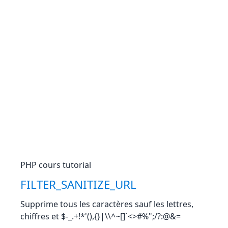
PHP cours tutorial
FILTER_SANITIZE_URL
Supprime tous les caractères sauf les lettres,
chiffres et $-_.+!*'(),{}|\\^~[]`<>#%";/?:@&=