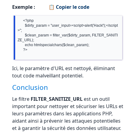
Exemple :
📋 Copier le code
      <?php

        $dirty_param = "user_input=<script>alert('Hack!');</script
>";

        $clean_param = filter_var($dirty_param, FILTER_SANITI
ZE_URL);

        echo htmlspecialchars($clean_param);

      ?>

Ici, le paramètre d'URL est nettoyé, éliminant
tout code malveillant potentiel.
Conclusion
Le filtre
FILTER_SANITIZE_URL
est un outil
important pour nettoyer et sécuriser les URLs et
leurs paramètres dans les applications PHP,
aidant ainsi à prévenir les attaques potentielles
et à garantir la sécurité des données utilisateur.