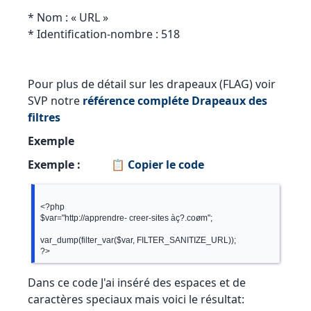
* Nom : « URL »
* Identification-nombre : 518
Pour plus de détail sur les drapeaux (FLAG) voir
SVP notre
référence compléte Drapeaux des
filtres
Exemple
Exemple :
📋 Copier le code
<?php

$var="http://apprendre- creer-sites àç?.coøm";

var_dump(filter_var($var, FILTER_SANITIZE_URL));

Dans ce code J'ai inséré des espaces et de
caractères speciaux mais voici le résultat: