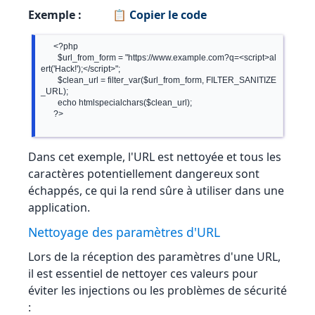
Exemple :
📋 Copier le code
      <?php

        $url_from_form = "https://www.example.com?q=<script>al
ert('Hack!');</script>";

        $clean_url = filter_var($url_from_form, FILTER_SANITIZE
_URL);

        echo htmlspecialchars($clean_url);

      ?>

Dans cet exemple, l'URL est nettoyée et tous les
caractères potentiellement dangereux sont
échappés, ce qui la rend sûre à utiliser dans une
application.
Nettoyage des paramètres d'URL
Lors de la réception des paramètres d'une URL,
il est essentiel de nettoyer ces valeurs pour
éviter les injections ou les problèmes de sécurité
: