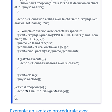
        throw new Exception("Erreur lors de la définition du chars
et : " . $mysqli->error);

    }

    echo "✅ Connexion établie avec le charset : " . $mysqli->ch
aracter_set_name() . "\n";

    // Exemple d'insertion avec caractères spéciaux

    $stmt = $mysqli->prepare("INSERT INTO users (name, com
ment) VALUES (?, ?)");

    $name = "Jean-François";

    $comment = "Excellent travail ! 👍 😊";

    $stmt->bind_param("ss", $name, $comment);

    if ($stmt->execute()) {

        echo "✅ Données insérées avec succès\n";

    }

    $stmt->close();

    $mysqli->close();

} catch (Exception $e) {

    echo "❌ Erreur : " . $e->getMessage();

}

?>
Exemple en syntaxe procédurale avec