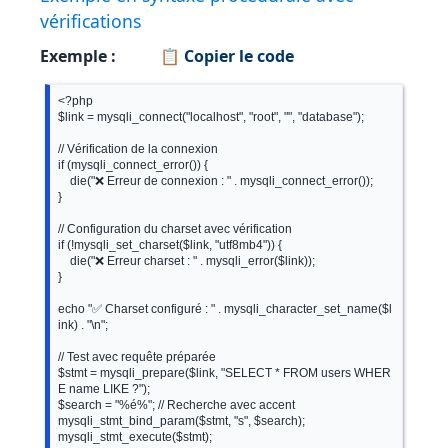
vérifications
Exemple :
📋 Copier le code
<?php

$link = mysqli_connect("localhost", "root", "", "database");

// Vérification de la connexion

if (mysqli_connect_error()) {

    die("❌ Erreur de connexion : " . mysqli_connect_error());

}

// Configuration du charset avec vérification

if (!mysqli_set_charset($link, "utf8mb4")) {

    die("❌ Erreur charset : " . mysqli_error($link));

}

echo "✅ Charset configuré : " . mysqli_character_set_name($l
ink) . "\n";

// Test avec requête préparée

$stmt = mysqli_prepare($link, "SELECT * FROM users WHER
E name LIKE ?");

$search = "%é%"; // Recherche avec accent

mysqli_stmt_bind_param($stmt, "s", $search);

mysqli_stmt_execute($stmt);
