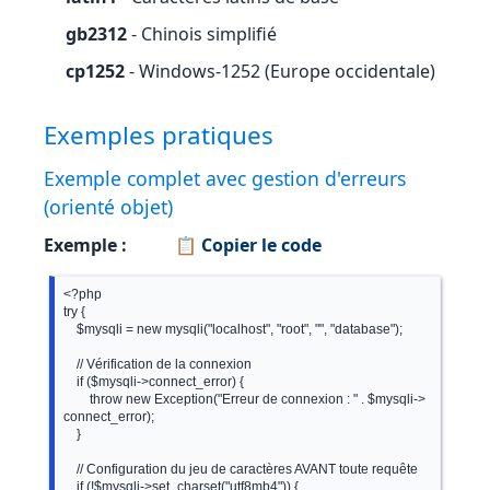
gb2312
- Chinois simplifié
cp1252
- Windows-1252 (Europe occidentale)
Exemples pratiques
Exemple complet avec gestion d'erreurs
(orienté objet)
Exemple :
📋 Copier le code
<?php

try {

    $mysqli = new mysqli("localhost", "root", "", "database");

    // Vérification de la connexion

    if ($mysqli->connect_error) {

        throw new Exception("Erreur de connexion : " . $mysqli->
connect_error);

    }

    // Configuration du jeu de caractères AVANT toute requête

    if (!$mysqli->set_charset("utf8mb4")) {
