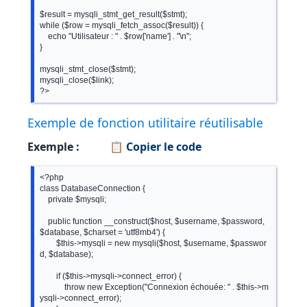
$result = mysqli_stmt_get_result($stmt);

while ($row = mysqli_fetch_assoc($result)) {

    echo "Utilisateur : " . $row['name'] . "\n";

}

mysqli_stmt_close($stmt);

mysqli_close($link);

?>
Exemple de fonction utilitaire réutilisable
Exemple :
📋 Copier le code
<?php

class DatabaseConnection {

    private $mysqli;

    public function __construct($host, $username, $password, 
$database, $charset = 'utf8mb4') {

        $this->mysqli = new mysqli($host, $username, $passwor
d, $database);

        if ($this->mysqli->connect_error) {

            throw new Exception("Connexion échouée: " . $this->m
ysqli->connect_error);
