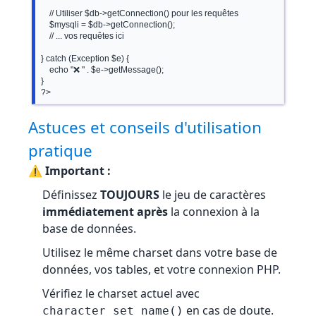
    // Utiliser $db->getConnection() pour les requêtes

    $mysqli = $db->getConnection();

    // ... vos requêtes ici

} catch (Exception $e) {

    echo "❌ " . $e->getMessage();

}

?>
Astuces et conseils d'utilisation
pratique
⚠️ Important :
Définissez
TOUJOURS
le jeu de caractères
immédiatement après
la connexion à la
base de données.
Utilisez le même charset dans votre base de
données, vos tables, et votre connexion PHP.
Vérifiez le charset actuel avec
en cas de doute.
character_set_name()