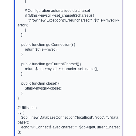
        }

        // Configuration automatique du charset

        if (!$this->mysqli->set_charset($charset)) {

            throw new Exception("Erreur charset: " . $this->mysqli->
error);

        }

    }

    public function getConnection() {

        return $this->mysqli;

    }

    public function getCurrentCharset() {

        return $this->mysqli->character_set_name();

    }

    public function close() {

        $this->mysqli->close();

    }

}

// Utilisation

try {

    $db = new DatabaseConnection("localhost", "root", "", "data
base");

    echo "✅ Connecté avec charset: " . $db->getCurrentCharset
();
