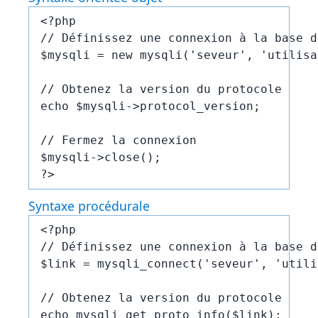
<?php

// Définissez une connexion à la base d
$mysqli = new mysqli('seveur', 'utilisa
// Obtenez la version du protocole

echo $mysqli->protocol_version;

// Fermez la connexion

$mysqli->close();

?>
Syntaxe procédurale
<?php

// Définissez une connexion à la base d
$link = mysqli_connect('seveur', 'utili
// Obtenez la version du protocole

echo mysqli_get_proto_info($link);
