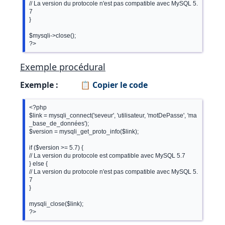
// La version du protocole n'est pas compatible avec MySQL 5.
7

}

$mysqli->close();

Exemple procédural
Exemple :
📋 Copier le code
<?php

$link = mysqli_connect('seveur', 'utilisateur, 'motDePasse', 'ma
_base_de_données');

$version = mysqli_get_proto_info($link);

if ($version >= 5.7) {

// La version du protocole est compatible avec MySQL 5.7

} else {

// La version du protocole n'est pas compatible avec MySQL 5.
7

}

mysqli_close($link);
