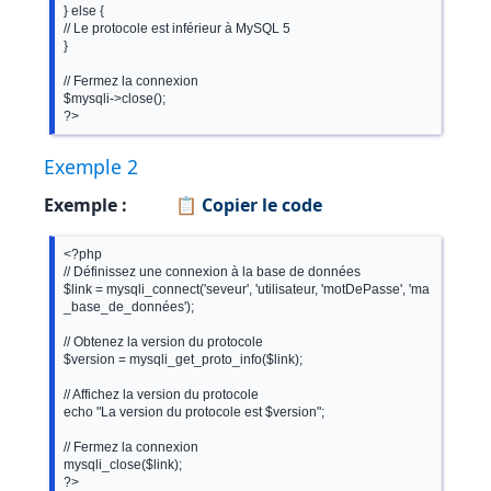
} else {

// Le protocole est inférieur à MySQL 5

}

// Fermez la connexion

$mysqli->close();

?>
Exemple 2
Exemple :
📋 Copier le code
<?php

// Définissez une connexion à la base de données

$link = mysqli_connect('seveur', 'utilisateur, 'motDePasse', 'ma
_base_de_données');

// Obtenez la version du protocole

$version = mysqli_get_proto_info($link);

// Affichez la version du protocole

echo "La version du protocole est $version";

// Fermez la connexion

mysqli_close($link);

?>