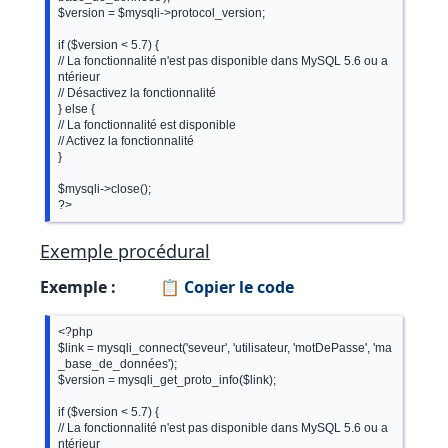
$version = $mysqli->protocol_version;

if ($version < 5.7) {

// La fonctionnalité n'est pas disponible dans MySQL 5.6 ou a
ntérieur

// Désactivez la fonctionnalité

} else {

// La fonctionnalité est disponible

// Activez la fonctionnalité

}

$mysqli->close();

Exemple procédural
Exemple :
📋 Copier le code
<?php

$link = mysqli_connect('seveur', 'utilisateur, 'motDePasse', 'ma
_base_de_données');

$version = mysqli_get_proto_info($link);

if ($version < 5.7) {

// La fonctionnalité n'est pas disponible dans MySQL 5.6 ou a
ntérieur
