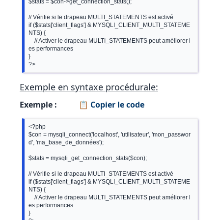
$stats = $con->get_connection_stats();

// Vérifie si le drapeau MULTI_STATEMENTS est activé

if ($stats['client_flags'] & MYSQLI_CLIENT_MULTI_STATEME
NTS) {

    // Activer le drapeau MULTI_STATEMENTS peut améliorer l
es performances

}

Exemple en syntaxe procédurale:
Exemple :
📋 Copier le code
<?php

$con = mysqli_connect('localhost', 'utilisateur', 'mon_passwor
d', 'ma_base_de_données');

$stats = mysqli_get_connection_stats($con);

// Vérifie si le drapeau MULTI_STATEMENTS est activé

if ($stats['client_flags'] & MYSQLI_CLIENT_MULTI_STATEME
NTS) {

    // Activer le drapeau MULTI_STATEMENTS peut améliorer l
es performances

}
