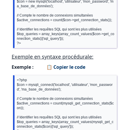
$con = new mysqli('localhost', 'utilisateur', 'mon_password', 'm
a_base_de_données');

// Compte le nombre de connexions simultanées

$active_connections = count($con->get_connection_stats());

// Identifier les requêtes SQL qui sont les plus utilisées

$top_queries = array_keys(array_count_values($con->get_co
nnection_stats()['sql_query']));

Exemple en syntaxe procédurale:
Exemple :
📋 Copier le code
<?php

$con = mysqli_connect('localhost', 'utilisateur', 'mon_passwor
d', 'ma_base_de_données');

// Compte le nombre de connexions simultanées

$active_connections = count(mysqli_get_connection_stats($c
on));

// Identifier les requêtes SQL qui sont les plus utilisées

$top_queries = array_keys(array_count_values(mysqli_get_c
onnection_stats($con)['sql_query']));
