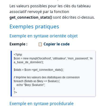
Les valeurs possibles pour les clés du tableau
associatif renvoyé par la fonction
get_connection_stats()
sont décrites ci-dessus.
Exemples pratiques
Exemple en syntaxe orientée objet
Exemple :
📋 Copier le code
<?php

$con = new mysqli('localhost', 'utilisateur', 'mon_password', 'm
a_base_de_données');

$stats = $con->get_connection_stats();

// Imprime les valeurs des statistiques de connexion

foreach ($stats as $key => $value) {

    echo "$key: $value\n";

}

Exemple en syntaxe procédurale