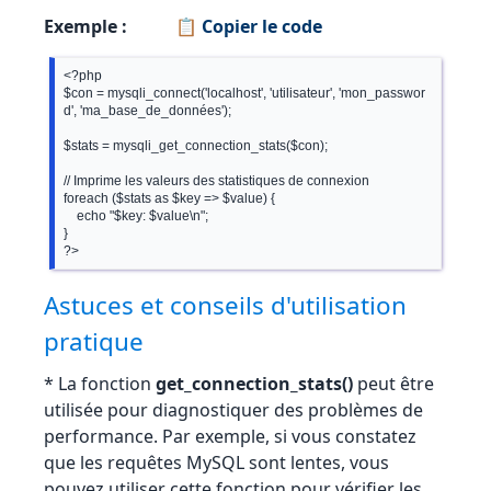
Exemple :
📋 Copier le code
<?php

$con = mysqli_connect('localhost', 'utilisateur', 'mon_passwor
d', 'ma_base_de_données');

$stats = mysqli_get_connection_stats($con);

// Imprime les valeurs des statistiques de connexion

foreach ($stats as $key => $value) {

    echo "$key: $value\n";

}

Astuces et conseils d'utilisation
pratique
* La fonction
get_connection_stats()
peut être
utilisée pour diagnostiquer des problèmes de
performance. Par exemple, si vous constatez
que les requêtes MySQL sont lentes, vous
pouvez utiliser cette fonction pour vérifier les