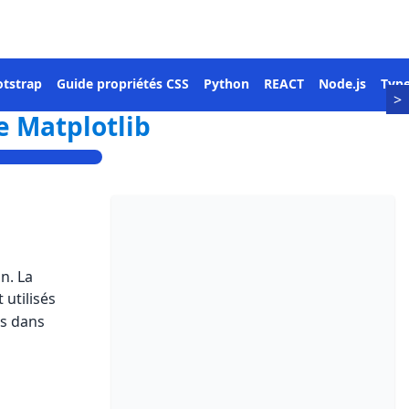
tstrap
Guide propriétés CSS
Python
REACT
Node.js
Type
>
de Matplotlib
n. La
 utilisés
s dans