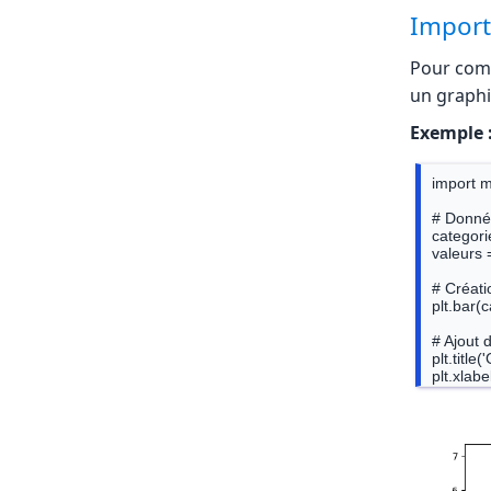
Importa
Pour comm
un graphi
Exemple 
import ma
# Donné
categories
valeurs =
# Créati
plt.bar(c
# Ajout d
plt.title
plt.xlabe
plt.ylabe
# Affich