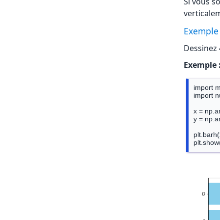
Si vous s
verticalem
Exemple 
Dessinez 
Exemple 
import ma
import n
x = np.ar
y = np.ar
plt.barh(