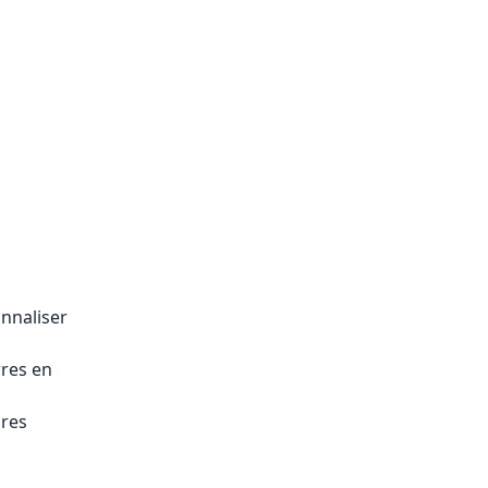
nnaliser
rres en
ires