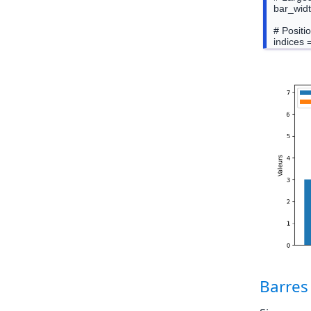
bar_widt
# Positi
indices 
# Créati
plt.bar(
plt.bar(
plt.xlabe
plt.ylabe
plt.title
plt.xtick
plt.legen
Barres