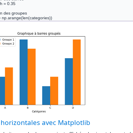
h = 0.35

on des groupes

= np.arange(len(categories))

on des graphiques à barres groupés

indices, valeurs_set1, bar_width, label='Groupe 1')

indices + bar_width, valeurs_set2, bar_width, label='Groupe 2')

l('Catégories')

l('Valeurs')

('Graphique à barres groupés')

s(indices + bar_width / 2, categories)  # Modification des étiquettes de l'
d()

 horizontales avec Matplotlib