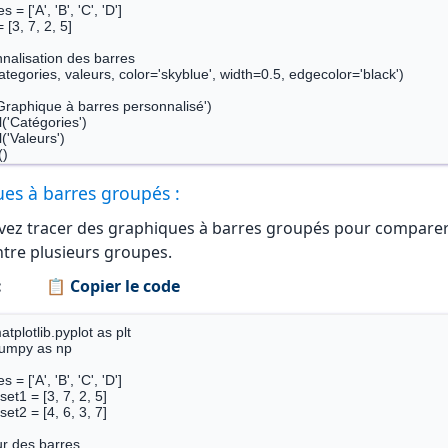
 = ['A', 'B', 'C', 'D']

 [3, 7, 2, 5]

nalisation des barres

categories, valeurs, color='skyblue', width=0.5, edgecolor='black')

('Graphique à barres personnalisé')

l('Catégories')

l('Valeurs')

es à barres groupés :
ez tracer des graphiques à barres groupés pour compare
ntre plusieurs groupes.
:
📋 Copier le code
tplotlib.pyplot as plt

umpy as np

 = ['A', 'B', 'C', 'D']

et1 = [3, 7, 2, 5]

et2 = [4, 6, 3, 7]

r des barres
