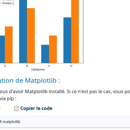
ation de Matplotlib :
us d'avoir Matplotlib installé. Si ce n'est pas le cas, vous p
 via pip :
:
📋 Copier le code
ll matplotlib