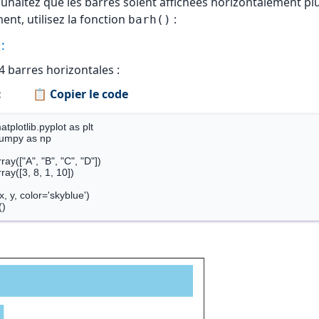
ouhaitez que les barres soient affichées horizontalement pl
ent, utilisez la fonction
:
barh()
:
4 barres horizontales :
:
📋 Copier le code
tplotlib.pyplot as plt

umpy as np

ray(["A", "B", "C", "D"])

ray([3, 8, 1, 10])

x, y, color='skyblue')
