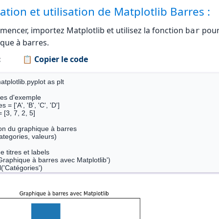
tion et utilisation de Matplotlib Barres :
encer, importez Matplotlib et utilisez la fonction
pour
bar
que à barres.
:
📋 Copier le code
tplotlib.pyplot as plt

es d'exemple

 = ['A', 'B', 'C', 'D']

 [3, 7, 2, 5]

on du graphique à barres

ategories, valeurs)

e titres et labels

('Graphique à barres avec Matplotlib')

l('Catégories')

l('Valeurs')

age du graphique à barres
