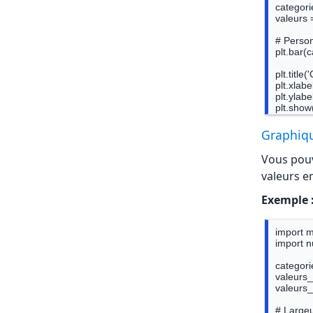
categories
valeurs =
# Person
plt.bar(
plt.title
plt.xlabe
plt.ylabe
Graphiqu
Vous pouv
valeurs e
Exemple 
import ma
import n
categories
valeurs_s
valeurs_s
# Largeu