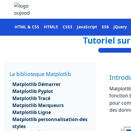
HTML & CSS
HTML5
CSS3
JavaScript
ES6
jQuery
Tutoriel sur
La biblioteque Matplotlib
Introdu
Matplotlib Démarrer
Matplotli
Matplotlib Pyplot
fonction
Matplotlib Tracé
pour com
Matplotlib Marqueurs
des donné
Matplotlib Ligne
Matplotlib personnalisation-des
styles