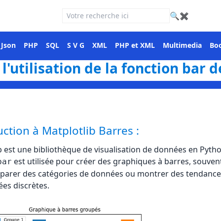
🔍
✖
Json
PHP
SQL
S V G
XML
PHP et XML
Multimedia
Boo
 l'utilisation de la fonction bar 
ction à Matplotlib Barres :
b est une bibliothèque de visualisation de données en Pytho
est utilisée pour créer des graphiques à barres, souvent
bar
parer des catégories de données ou montrer des tendance
es discrètes.