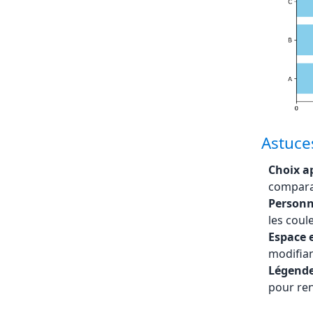
Astuces
Choix ap
compara
Personn
les coule
Espace e
modifian
Légendes
pour re