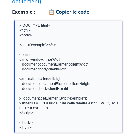
défilement)
Exemple :
📋 Copier le code
  <!DOCTYPE html>

  <html>

  <body>

  <p id="exemple"></p>

  <script>

  var w=window.innerWidth

  || document.documentElement.clientWidth

  || document.body.clientWidth;

  var h=window.innerHeight

  || document.documentElement.clientHeight

  || document.body.clientHeight;

  x=document.getElementById("exemple");

  x.innerHTML="La largeur de cette fenetre est : " + w + ",  et la

  hauteur est : " + h + "."

  </script>

  </body>
