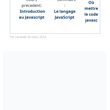
Où
precedent:
:
mettre
Introduction
Le langage
le code
au Javascript
JavaScript
javasc
Par carabde 30 mars 2014