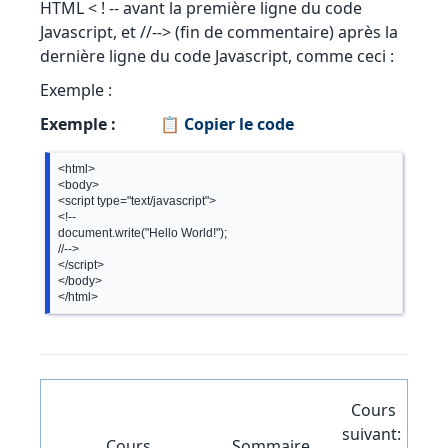
HTML < ! -- avant la première ligne du code
Javascript, et //--> (fin de commentaire) après la
dernière ligne du code Javascript, comme ceci :
Exemple :
Exemple :
📋 Copier le code
<html>

<body>

<script type="text/javascript">

<!--

document.write("Hello World!");

//-->

</script>

</body>

Cours
suivant:
Cours
Sommaire